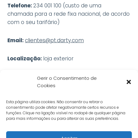
Telefone:
234 001 100 (custo de uma
chamada para a rede fixa nacional, de acordo
com o seu tarifário)
Email:
clientes@pt.darty.com
Localização:
loja exterior
Gerir o Consentimento de
Cookies
Informações e horários
Política de Privacidade
Esta página utiliza cookies. Não consentir ou retirar o
Livro de Reclamações Online
consentimento pode afetar negativamante certos recursos e
funções. Clique na ligação visível no rodapé de qualquer página
Política de Cookies
para mais informações ou para alterar as suas preferências.