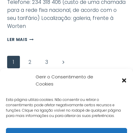
Telefone: 234 318 406 (custo de uma chamada
para a rede fixa nacional, de acordo com o
seu tarifário) Localização: galeria, frente à
Worten
MOLICEIRO
LER MAIS
JÓIAS
Page
Next
1
2
3
navigation
Page
Gerir o Consentimento de
Cookies
Informações e horários
Política de Privacidade
Esta página utiliza cookies. Não consentir ou retirar o
Livro de Reclamações Online
consentimento pode afetar negativamante certos recursos e
funções. Clique na ligação visível no rodapé de qualquer página
Política de Cookies
para mais informações ou para alterar as suas preferências.