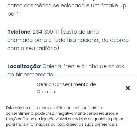
como cosmética selecionada e um “make up
bar”.
Telefone
: 234 300 111 (custo de uma
chamada para a rede fixa nacional, de acordo
com o seu tarifário)
Localização
: Galeria, frente à linha de caixas
do hipermercado
Gerir o Consentimento de
Cookies
Informações e horários
Política de Privacidade
Esta página utiliza cookies. Não consentir ou retirar o
Livro de Reclamações Online
consentimento pode afetar negativamante certos recursos e
funções. Clique na ligação visível no rodapé de qualquer página
Política de Cookies
para mais informações ou para alterar as suas preferências.