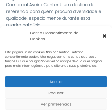
Comercial Aveiro Center é um destino de
referência para quem procura diversidade e
qualidade, especialmente durante esta
quadra natalícia.
Gerir o Consentimento de
Cookies
Informações e horários
Política de Privacidade
Esta página utiliza cookies. Não consentir ou retirar o
Livro de Reclamações Online
consentimento pode afetar negativamante certos recursos e
funções. Clique na ligação visível no rodapé de qualquer página
Política de Cookies
para mais informações ou para alterar as suas preferências.
Aceitar
Recusar
© 2026 Aveiro Center - Todos os direitos
Ver preferências
reservados