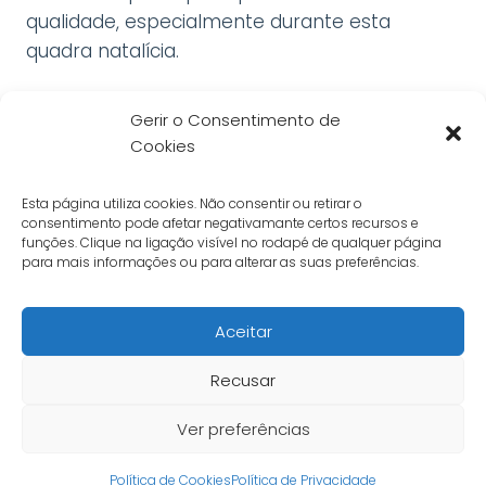
qualidade, especialmente durante esta
quadra natalícia.
Gerir o Consentimento de
Cookies
Informações e horários
Política de Privacidade
Esta página utiliza cookies. Não consentir ou retirar o
Livro de Reclamações Online
consentimento pode afetar negativamante certos recursos e
funções. Clique na ligação visível no rodapé de qualquer página
Política de Cookies
para mais informações ou para alterar as suas preferências.
Aceitar
Recusar
© 2026 Aveiro Center - Todos os direitos
Ver preferências
reservados
Política de Cookies
Política de Privacidade